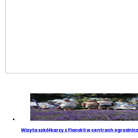
Wizyta szkółkarzy z Flandrii w centrach ogrodni