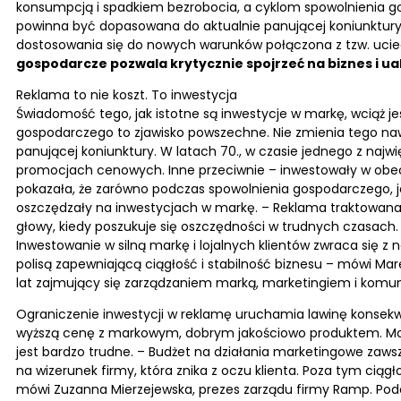
konsumpcją i spadkiem bezrobocia, a cyklom spowolnienia go
powinna być dopasowana do aktualnie panującej koniunktury.
dostosowania się do nowych warunków połączona z tzw. uciec
gospodarcze pozwala krytycznie spojrzeć na biznes i 
Reklama to nie koszt. To inwestycja
Świadomość tego, jak istotne są inwestycje w markę, wciąż je
gospodarczego to zjawisko powszechne. Nie zmienia tego nawe
panującej koniunktury. W latach 70., w czasie jednego z najw
promocjach cenowych. Inne przeciwnie – inwestowały w obe
pokazała, że zarówno podczas spowolnienia gospodarczego, jak 
oszczędzały na inwestycjach w markę. – Reklama traktowana 
głowy, kiedy poszukuje się oszczędności w trudnych czasach
Inwestowanie w silną markę i lojalnych klientów zwraca się 
polisą zapewniającą ciągłość i stabilność biznesu – mówi Ma
lat zajmujący się zarządzaniem marką, marketingiem i komu
Ograniczenie inwestycji w reklamę uruchamia lawinę konsekwe
wyższą cenę z markowym, dobrym jakościowo produktem. Moż
jest bardzo trudne. – Budżet na działania marketingowe zawsze
na wizerunek firmy, która znika z oczu klienta. Poza tym ciąg
mówi Zuzanna Mierzejewska, prezes zarządu firmy Ramp. Podob