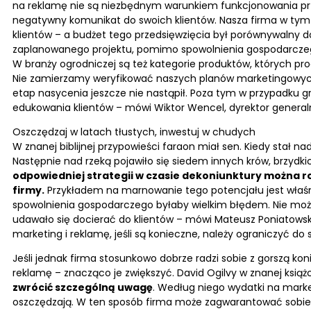
na reklamę nie są niezbędnym warunkiem funkcjonowania prz
negatywny komunikat do swoich klientów. Nasza firma w tym 
klientów – a budżet tego przedsięwzięcia był porównywalny d
zaplanowanego projektu, pomimo spowolnienia gospodarczego 
W branży ogrodniczej są też kategorie produktów, których pr
Nie zamierzamy weryfikować naszych planów marketingowych, bo
etap nasycenia jeszcze nie nastąpił. Poza tym w przypadku gr
edukowania klientów – mówi Wiktor Wencel, dyrektor genera
Oszczędzaj w latach tłustych, inwestuj w chudych
W znanej biblijnej przypowieści faraon miał sen. Kiedy stał na
Następnie nad rzeką pojawiło się siedem innych krów, brzydkich
odpowiedniej strategii w czasie dekoniunktury można 
firmy.
Przykładem na marnowanie tego potencjału jest właśn
spowolnienia gospodarczego byłaby wielkim błędem. Nie możn
udawało się docierać do klientów – mówi Mateusz Poniatows
marketing i reklamę, jeśli są konieczne, należy ograniczyć d
Jeśli jednak firma stosunkowo dobrze radzi sobie z gorszą k
reklamę – znacząco je zwiększyć. David Ogilvy w znanej książc
zwrócić szczególną uwagę
. Według niego wydatki na marke
oszczędzają. W ten sposób firma może zagwarantować sobie d