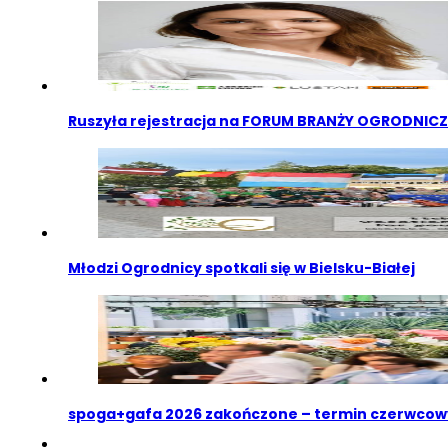
Ruszyła rejestracja na FORUM BRANŻY OGRODNIC
Młodzi Ogrodnicy spotkali się w Bielsku-Białej
spoga+gafa 2026 zakończone – termin czerwcow