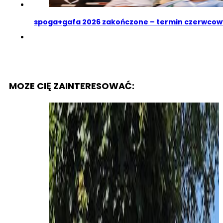
spoga+gafa 2026 zakończone – termin czerwcow
MOZE CIĘ ZAINTERESOWAĆ: