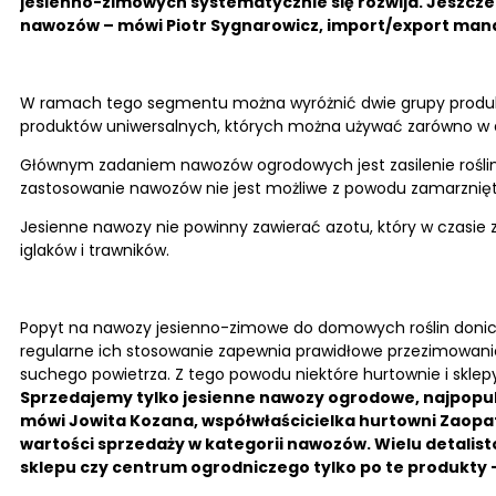
jesienno-zimowych systematycznie się rozwija. Jeszcze 
nawozów – mówi Piotr Sygnarowicz, import/export mana
W ramach tego segmentu można wyróżnić dwie grupy produk
produktów uniwersalnych, których można używać zarówno w d
Głównym zadaniem nawozów ogrodowych jest zasilenie roślin 
zastosowanie nawozów nie jest możliwe z powodu zamarznię
Jesienne nawozy nie powinny zawierać azotu, który w czasie 
iglaków i trawników.
Popyt na nawozy jesienno-zimowe do domowych roślin donicz
regularne ich stosowanie zapewnia prawidłowe przezimowanie
suchego powietrza. Z tego powodu niektóre hurtownie i skle
Sprzedajemy tylko jesienne nawozy ogrodowe, najpopul
mówi Jowita Kozana, współwłaścicielka hurtowni Zaopat
wartości sprzedaży w kategorii nawozów. Wielu detali
sklepu czy centrum ogrodniczego tylko po te produkty 