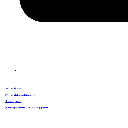
Poprzedni post
Vitera Polska podbija rynek
Następny post
„Kiełkujący biznes” już za trzy tygodnie