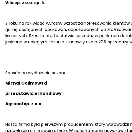
Vila sp. z o.o. sp. k.
Z roku na rok widać wyraźny wzrost zainteresowania klientów 
gamę dostępnych opakowań, dopasowanych do zróżnicowanych
liściastych. Szersza oferta ułatwia sprzedaż w punktach d
jesienne w ubiegłym sezonie stanowiły około 20% sprzedaży w 
Sposób na wydłużenie sezonu
Michał Golimowski
przedstawiciel handlowy
Agrecol sp. z o.o.
Nasza firma była pierwszym producentem, który wprowadził na
uzupełniają o nie swoją ofertę. W całej kategorii nawozów s