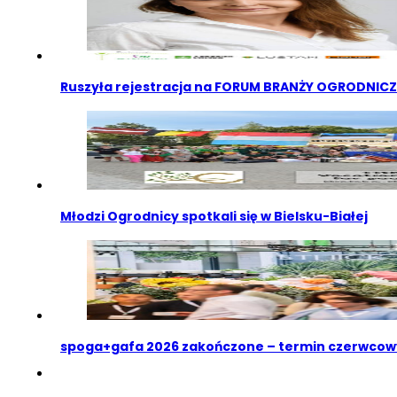
Ruszyła rejestracja na FORUM BRANŻY OGRODNIC
Młodzi Ogrodnicy spotkali się w Bielsku-Białej
spoga+gafa 2026 zakończone – termin czerwcow