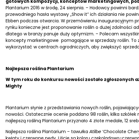
gotowych kompozycji, konceptów marketingowych, pob
Plantarium 2016 w środę, 24 sierpnia. – Hodowcy powinni bardz
przewodniego hasła wystawy „Show it” ich działania nie powin
Ebben podczas otwarcia. W przemówieniu inauguracyjnym prze
rynku konieczne jest proponowanie roślin o dużej zdolnoś
ci a
dlatego w branży panuje duży optymizm.
– Polecam wszystkim
koncepty marketingowe pomagające w sprzedaży roślin. To 
wykorzystać w centrach ogrodniczych, aby zwiększyć sprzed
Najlepsza roślina Plantarium
W tym roku do konkursu nowości zostało zgłoszonych aż 
Mighty
Plantarium słynie z przedstawiania nowych roślin, pojawiającyc
nowości. Ostatecznie ocenie poddano 98 roślin, kilka szkółek
najlepszą rośliną Plantarium przyznało 4 złote medale, 12 sre
Najlepsza roślina Plantarium – tawułka
Atilbe
‘Chocolate Chery
kwiaty i czerwone pędy. Liście są koloru czekoladowo-czerwone