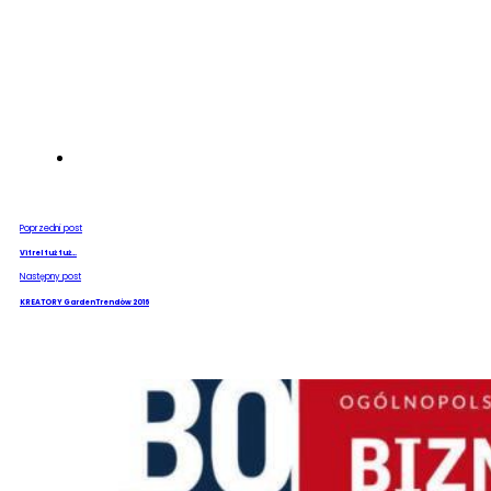
Poprzedni post
Vitrel tuż tuż…
Następny post
KREATORY GardenTrendów 2016