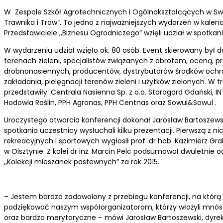
W Zespole Szkół Agrotechnicznych i Ogólnokształcących w Swar
Trawnika i Traw”. To jedno z najważniejszych wydarzeń w kalen
Przedstawiciele ,,Biznesu Ogrodniczego” wzięli udział w spotkan
W wydarzeniu udział wzięło ok. 80 osób. Event skierowany był 
terenach zieleni, specjalistów związanych z obrotem, oceną, p
drobnonasiennych, producentów, dystrybutorów środków ochron
zakładania, pielęgnacji terenów zieleni i użytków zielonych. W 
przedstawiły: Centrala Nasienna Sp. z o.o. Starogard Gdański,
Hodowla Roślin, PPH Agronas, PPH Centnas oraz Sowul&Sowul .
Uroczystego otwarcia konferencji dokonał Jarosław Bartoszewsk
spotkania uczestnicy wysłuchali kilku prezentacji. Pierwszą z n
rekreacyjnych i sportowych wygłosił prof. dr hab. Kazimierz 
w Olsztynie. Z kolei dr inż. Marcin Pelc podsumował dwuletnie 
,,Kolekcji mieszanek pastewnych” za rok 2015.
– Jestem bardzo zadowolony z przebiegu konferencji, na którą 
podziękować naszym współorganizatorom, którzy włożyli mnóst
oraz bardzo merytoryczne – mówi Jarosław Bartoszewski, dyrekt