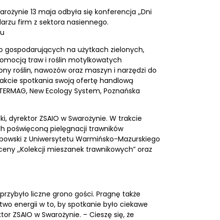
ożynie 13 maja odbyła się konferencja ,,Dni
darzu firm z sektora nasiennego.
iu
do gospodarujących na użytkach zielonych,
romocją traw i roślin motylkowatych
y roślin, nawozów oraz maszyn i narzędzi do
trakcie spotkania swoją ofertę handlową
 INTERMAG, New Ecology System, Poznańska
i, dyrektor ZSAIO w Swarożynie. W trakcie
ich poświęconą pielęgnacji trawników
Grabowski z Uniwersytetu Warmińsko-Mazurskiego
oceny ,,Kolekcji mieszanek trawnikowych” oraz
przybyło liczne grono gości. Pragnę także
wo energii w to, by spotkanie było ciekawe
or ZSAIO w Swarożynie. – Cieszę się, że