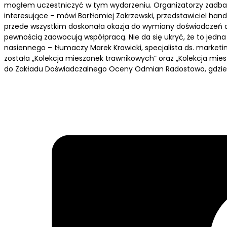
mogłem uczestniczyć w tym wydarzeniu. Organizatorzy zadbali
interesujące – mówi Bartłomiej Zakrzewski, przedstawiciel handl
przede wszystkim doskonała okazja do wymiany doświadczeń or
pewnością zaowocują współpracą. Nie da się ukryć, że to jedna 
nasiennego – tłumaczy Marek Krawicki, specjalista ds. market
została „Kolekcja mieszanek trawnikowych” oraz „Kolekcja mie
do Zakładu Doświadczalnego Oceny Odmian Radostowo, gdzi